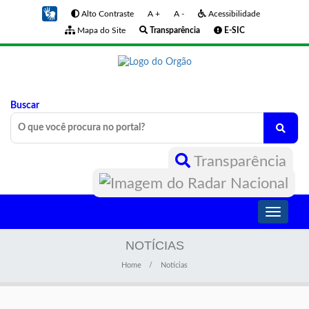
Alto Contraste
A +
A -
Acessibilidade
Mapa do Site
Transparência
E-SIC
Buscar
Transparência
Toggle
navigati
NOTÍCIAS
Home
Notícias