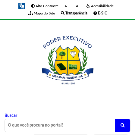
Alto Contraste
A +
A -
Acessibilidade
Mapa do Site
Transparência
E-SIC
Buscar