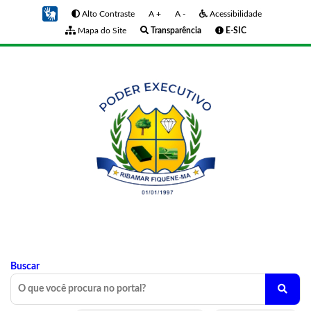
Alto Contraste
A +
A -
Acessibilidade
Mapa do Site
Transparência
E-SIC
Buscar