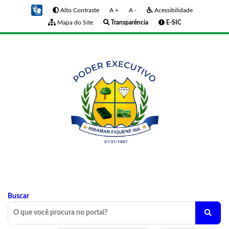
Alto Contraste
A +
A -
Acessibilidade
Mapa do Site
Transparência
E-SIC
Buscar