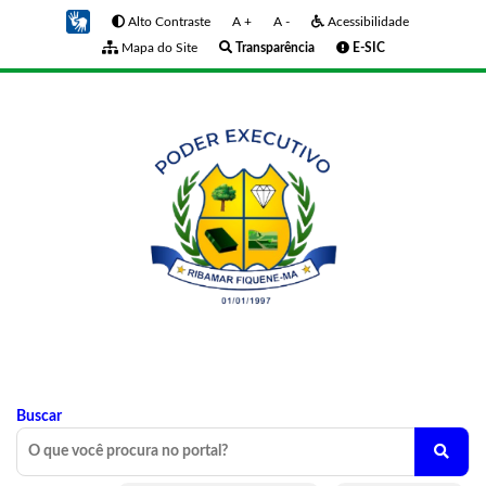
Alto Contraste
A +
A -
Acessibilidade
Mapa do Site
Transparência
E-SIC
Buscar