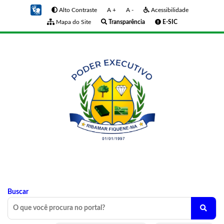
Alto Contraste
A +
A -
Acessibilidade
Mapa do Site
Transparência
E-SIC
Buscar