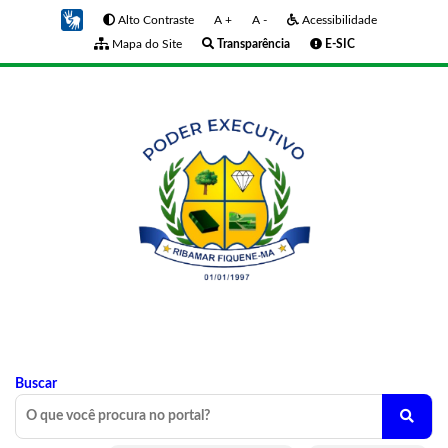
Alto Contraste
A +
A -
Acessibilidade
Mapa do Site
Transparência
E-SIC
Buscar