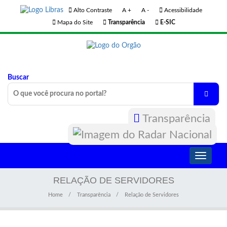
Alto Contraste
A +
A -
Acessibilidade
Mapa do Site
Transparência
E-SIC
Buscar
Transparência
Toggle
navigati
RELAÇÃO DE SERVIDORES
Home
Transparência
Relação de Servidores