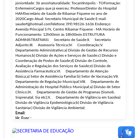
júniorIdade: 36 anosNaturalidade: Tocantinópolis - TOFormação:
EnfermeiroCargos que já exerceu: ProfessorDiretor do Hospital
HAMSecretário de Saúde de Ribamar Fiquene no ano de
2020Cargo Atual: Secretário Municipal de Saúde E-mail:
sauderf@hotmail.comTelefone: (99) 98126-1636 Endereço:
Avenida Principal S/N, Centro Ribamar Fiquene - MA Horário de
Funcionamento: 12h00min às 18h00min.ESTRUTURA
ADMINISTRATIVASI. Secretário de Saúde;II. Secretário
Adjunto;III. Assessoria Técnica;IV. Coordenação;V.
Departamento Administrativo;a) Divisão de Gestão de Recursos
Humanos;b) Divisão de Ações e Serviços de Saúde;c) Divisão e
Coordenação de Postos de Saúde;d) Divisão de Controle,
Avaliação e Regulação dos Serviços de Saúde;e) Divisão de
Assistência Farmacêutica;VI. Departamento de Atenção
Básica;a) Setor de Assistência Familiar;b) Setor de Vacinação;VII.
Departamento de Regulação Municipal;VIII. Departamento de
Administração do Hospital Público Municipal;a) Divisão de Setor
Clínico;IX. Departamento de Gestão de Programas (Sismob,
Sisprenatal, Sia etc);X. Departamento de Vigilância em Saúdea)
Divisão de Vigilância Epidemiológica;b) Divisão de Vigilância
Sanitáriac) Divisão de Vigilância Ambiental;
Email:
Hr. Func.: