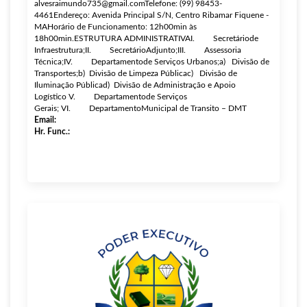
alvesraimundo735@gmail.comTelefone: (99) 98453-
4461Endereço: Avenida Principal S/N, Centro Ribamar Fiquene -
MAHorário de Funcionamento: 12h00min às
18h00min.ESTRUTURA ADMINISTRATIVAI. Secretáriode
Infraestrutura;II. SecretárioAdjunto;III. Assessoria
Técnica;IV. Departamentode Serviços Urbanos;a) Divisão de
Transportes;b) Divisão de Limpeza Públicac) Divisão de
Iluminação Públicad) Divisão de Administração e Apoio
Logístico V. Departamentode Serviços
Gerais; VI. DepartamentoMunicipal de Transito – DMT
Email:
Hr. Func.: