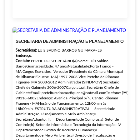
SECRETARIA DE ADMINISTRAÇÃO E PLANEJAMENTO
Secretário(a):
LUIS SABINO BARROS GUIMARA~ES
Endereço:
Contato:
PERFIL DO SECRETÁRIO(A)Nome: Luis Sabino
BarrosGuimarãesIdade: 47 anosNaturalidade:Porto Franco -
MA Cargos Exercidos: Vereador (Presidente da Câmara Municipal
de Ribamar Fiquene- MA) 1997-2008 Vice Prefeito de Ribamar
Fiquene- MA 2008-2012 Administrador (SINDMOV) Secretário
Chefe de Gabinete 2006-2007Cargo atual: Secretário Chefe de
GabineteEmail: prefeituraribamarfiquene@hotmail.comTelefone: (99)
98118-6882Endereço: Avenida Principal S/N, Centro Ribamar
Fiquene - MAHorário de Funcionamento: 12h00min às
18h00min. ESTRUTURA ADMINISTRATIVAI. Secretáriode
Administração, Planejamento e Meio Ambiente;II.
SecretárioAdjunto; III. Departamentode Compras:a) Setor de
Controle;b) Setor de Informática e Tecnologia da Informação; IV.
Departamentode Gestão de Recursos Humanos;V.
Departamentode Meio Ambiente;a) Divisão de Fiscalização e