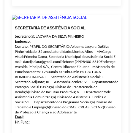
SECRETARIA DE ASSITÊNCIA SOCIAL
Secretário(a):
JACYARA DA SILVA PINHEIRO
Endereço:
Contato:
PERFIL DO SECRETÁRIO(A)Nome: Jacyara DaSilva
PinheiroIdade: 35 anosNaturalidade:Montes Altos – MACargo
Atual:Primeira Dama, Secretaria Municipal de assistência SocialE-
mail: darcijaciara@gmail.comTelefone: (99)98400-6810Endereço:
Avenida Principal S/N, Centro Ribamar Fiquene - MAHorário de
Funcionamento: 12h00min às 18h00min.ESTRUTURA
ADMINISTRATIVA I. Secretário de Assistência Social; II.
Secretário Adjunto; III. AssessoriaTécnica; IV. Departamentode
Proteção Social Básica;a) Divisão de Transferência de
Renda;b)Divisão de Inclusão Produtiva; V. Departamentode
Assistência Comunitária;a) Divisãode Assistência Jurídica e
Social;VI. Departamentodos Programas Sociais;a) Divisão de
Trabalho e Emprego;b)Divisão do CRAS, CREAS, SCFV;c)Divisão
de Proteção à Criança e ao Adolescente.
Email:
Hr. Func.: