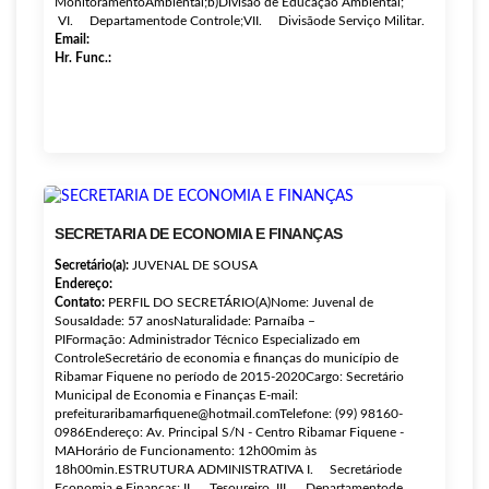
MonitoramentoAmbiental;b)Divisão de Educação Ambiental;
VI. Departamentode Controle;VII. Divisãode Serviço Militar.
Email:
Hr. Func.:
SECRETARIA DE ECONOMIA E FINANÇAS
Secretário(a):
JUVENAL DE SOUSA
Endereço:
Contato:
PERFIL DO SECRETÁRIO(A)Nome: Juvenal de
SousaIdade: 57 anosNaturalidade: Parnaíba –
PIFormação: Administrador Técnico Especializado em
ControleSecretário de economia e finanças do município de
Ribamar Fiquene no período de 2015-2020Cargo: Secretário
Municipal de Economia e Finanças E-mail:
prefeituraribamarfiquene@hotmail.comTelefone: (99) 98160-
0986Endereço: Av. Principal S/N - Centro Ribamar Fiquene -
MAHorário de Funcionamento: 12h00mim às
18h00min.ESTRUTURA ADMINISTRATIVA I. Secretáriode
Economia e Finanças; II. Tesoureiro. III. Departamentode