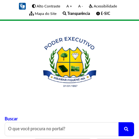
Alto Contraste
A +
A -
Acessibilidade
Mapa do Site
Transparência
E-SIC
Buscar