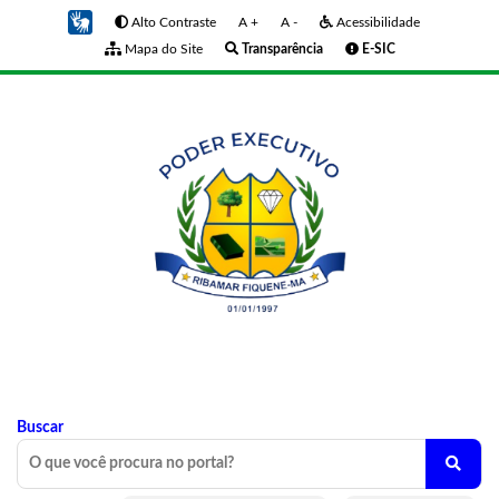
Alto Contraste
A +
A -
Acessibilidade
Mapa do Site
Transparência
E-SIC
Buscar