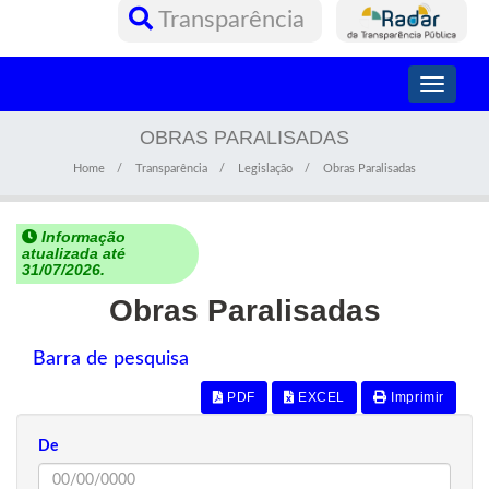
Transparência
Toggle
navigati
OBRAS PARALISADAS
Home
Transparência
Legislação
Obras Paralisadas
Informação
atualizada até
31/07/2026.
Obras Paralisadas
Barra de pesquisa
PDF
EXCEL
Imprimir
De