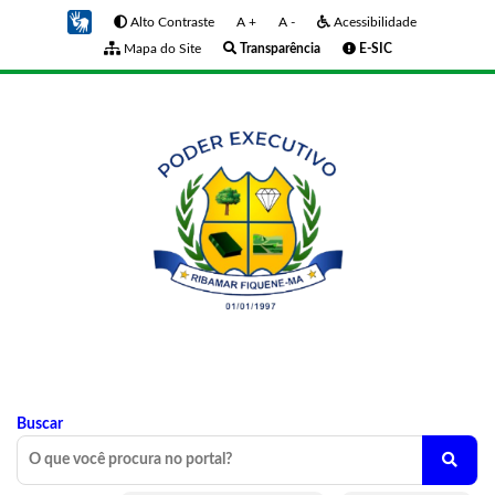
Alto Contraste
A +
A -
Acessibilidade
Mapa do Site
Transparência
E-SIC
Buscar