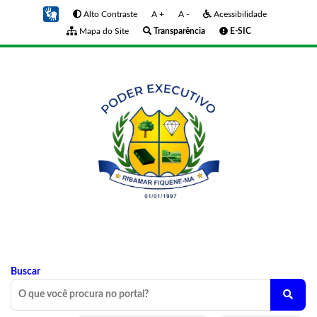
Alto Contraste
A +
A -
Acessibilidade
Mapa do Site
Transparência
E-SIC
Buscar