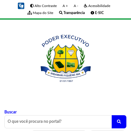
Alto Contraste
A +
A -
Acessibilidade
Mapa do Site
Transparência
E-SIC
Buscar