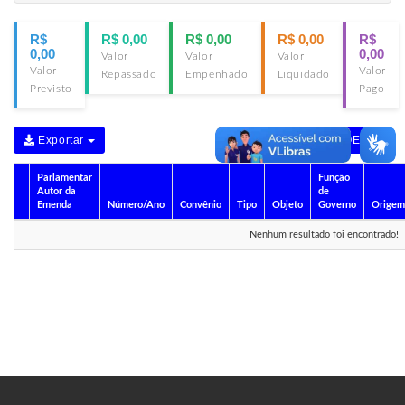
R$
R$ 0,00
R$ 0,00
R$ 0,00
R$
0,00
0,00
Valor
Valor
Valor
Valor
Valor
Repassado
Empenhado
Liquidado
Previsto
Pago
Exportar
DECLARAÇÕES
Parlamentar
Função
Autor da
de
Emenda
Número/Ano
Convênio
Tipo
Objeto
Governo
Origem
Nenhum resultado foi encontrado!